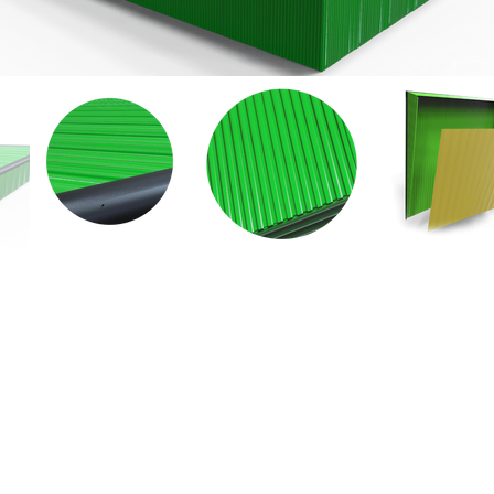
ณ "
ติดต่อเรา
บริษัท เสริมไท สตีลเวิคส์ จำกัด สาขาฉะเชิงเทรา