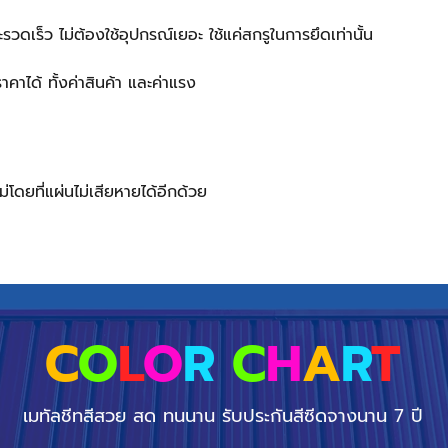
วดเร็ว ไม่ต้องใช้อุปกรณ์เยอะ ใช้แค่สกรูในการยึดเท่านั้น
ได้ ทั้งค่าสินค้า และค่าแรง
โดยที่แผ่นไม่เสียหายได้อีกด้วย
C
O
L
O
R
C
H
A
R
T
เมทัลชีทสีสวย สด ทนนาน รับประกันสีซีดจางนาน 7 ปี