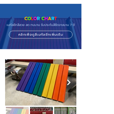
C
O
L
O
R
C
H
A
R
T
เมทัลชีทสีสวย สด ทนนาน รับประกันสีซีดจางนาน 7 ปี
คลิกเพื่อดูสีเมทัลชีทเพิ่มเติม