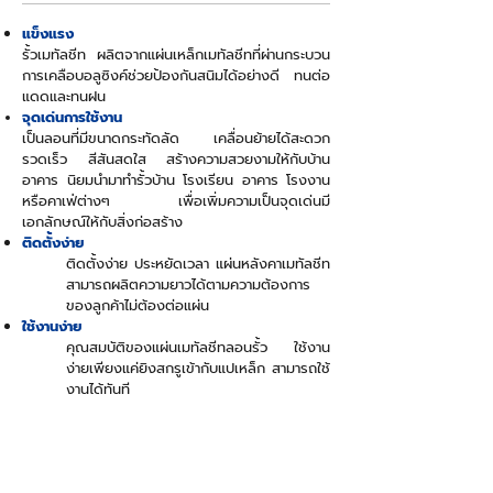
แข็งแรง
รั้วเมทัลชีท ผลิตจากแผ่นเหล็กเมทัลชีทที่ผ่านกระบวน
การเคลือบอลูซิงค์ช่วยป้องกันสนิมได้อย่างดี ทนต่อ
แดดและทนฝน
จุดเด่นการใช้งาน
เป็นลอนที่มีขนาดกระทัดลัด เคลื่อนย้ายได้สะดวก
รวดเร็ว สีสันสดใส สร้างความสวยงามให้กับบ้าน
อาคาร นิยมนำมาทำรั้วบ้าน โรงเรียน อาคาร โรงงาน
หรือคาเฟ่ต่างๆ เพื่อเพิ่มความเป็นจุดเด่นมี
เอกลักษณ์ให้กับสิ่งก่อสร้าง
ติดตั้งง่าย
ติดตั้งง่าย ประหยัดเวลา แผ่นหลังคาเมทัลชีท
สามารถผลิตความยาวได้ตามความต้องการ
ของลูกค้าไม่ต้องต่อแผ่น
ใช้งานง่าย
คุณสมบัติของแผ่นเมทัลชีทลอนรั้ว ใช้งาน
ง่ายเพียงแค่ยิงสกรูเข้ากับแปเหล็ก สามารถใช้
งานได้ทันที