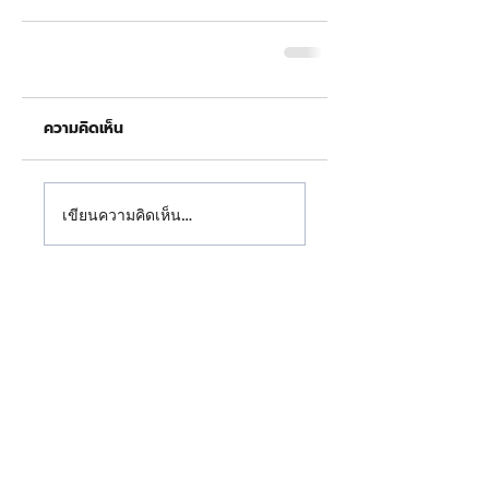
ความคิดเห็น
เขียนความคิดเห็น…
" ให้หลังคาเรา ปกป้องบ้านคุณ "
บริษัท เสริมไท สตีลเวิคส์ จำกัด (สำนักงานใหญ่)
เสริมไท สตีลเวิคส์ สาขาฉะเชิงเทรา ผลิตและจำหน่าย
หลังคาเมทัลชีท, เมทัลชีทติดฉนวนพีอีโฟม, เมทัลชีท
ติดฉนวนพียูโฟม และหลังคาเมทัลชีทแบบแซนวิช ให้
บริการทั่วประเทศพร้อมอุปกรณ์ติดตั้งครบวงจร