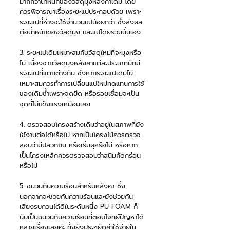
มากกว่าน้ำหนักของวัสดุมุงหลังคาเดิม โดย
ควรพิจารณาเรื่องระยะแปประกอบด้วย เพราะ
ระยะแปที่ห่างจะใช้จำนวนแปน้อยกว่า ซึ่งส่งผล
ต่อน้ำหนักของวัสดุมุง และแปโดยรวมนั่นเอง
3. ระยะแปเดิมเหมาะสมกับวัสดุใหม่ที่จะมุงหรือ
ไม่ เนื่องจากวัสดุมุงหลังคาแต่ละประเภทมักมี
ระยะแปที่แตกต่างกัน ซึ่งหากระยะแปเดิมไม่
เหมาะสมควรทำการเปลี่ยนแปใหม่ทดแทนการใช้
ของเดิมซ้ำเพราะจุดยึด หรือรอยเชื่อมจะเป็น
จุดที่ไม่แข็งแรงเหมือนเคย
4. ตรวจสอบโครงสร้างเดิมว่าอยู่ในสภาพที่ยัง
ใช้งานต่อได้หรือไม่ หากเป็นโครงไม้ควรตรวจ
สอบว่ามีปลวกกิน หรือเริ่มผุหรือไม่ หรือหาก
เป็นโครงเหล็กควรตรวจสอบว่าสนิมกัดกร่อน
หรือไม่
5. ฉนวนกันความร้อนสำหรับหลังคา ซึ่ง
นอกจากจะช่วยกันความร้อนและยังช่วยกัน
เสียงรบกวนได้ดีในระดับหนึ่ง PU FOAM ก็
นับเป็นฉนวนกันความร้อนที่ตอบโจทย์ปัญหาได้
หลายเรื่องเลยค่ะ ทั้งยังประหยัดค่าใช้จ่ายใน