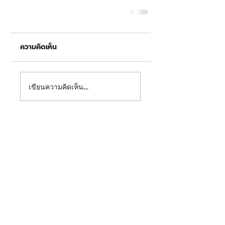
ความคิดเห็น
เขียนความคิดเห็น…
" ให้หลังคาเรา ปกป้องบ้านคุณ "
บริษัท เสริมไท สตีลเวิคส์ จำกัด (สำนักงานใหญ่)
เสริมไท สตีลเวิคส์ สาขาฉะเชิงเทรา ผลิตและจำหน่าย
หลังคาเมทัลชีท, เมทัลชีทติดฉนวนพีอีโฟม, เมทัลชีท
ติดฉนวนพียูโฟม และหลังคาเมทัลชีทแบบแซนวิช ให้
บริการทั่วประเทศพร้อมอุปกรณ์ติดตั้งครบวงจร
ติดต่อเรา