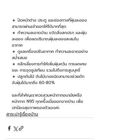
🔸 ปิดหน้าต่าง ประตู และช่องทางที่ฝุ่นละออง
สามารถผ่านเข้าออกให้ได้มากที่สุด
🔸 ทำความสะอาดบ้าน ขจัดสิ่งสกปรก และฝุ่น
ละออง เพื่อลดปริมาณฝุ่นละอองสะสมใน
อากาศ
🔸 ดูแลเครื่องปรับอากาศ ทำความสะอาดอย่าง
สม่ำเสมอ
🔸 หลีกเลี่ยงการทำให้เพิ่มฝุ่นควัน การเผาเศษ
ขยะ การจุดธูปเทียน รวมไปถึงการสูบบุหรี่
🔸 ปลูกต้นไม้ ต้นไม้บางชนิดสามารถช่วยดัก
จับฝุ่นได้มากถึง 60-80%
และที่สำคัญเราควรสวมหน้ากากอนามัยหรือ
หน้ากาก N95 ทุกครีั้งเมื่อออกจากบ้าน เพื่อ
ปกป้องสุขภาพของตัวเองค่ะ
สาระน่ารู้เรื่องบ้าน