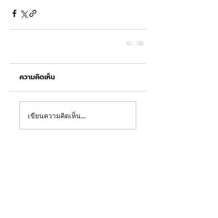
ความคิดเห็น
เขียนความคิดเห็น…
" ให้หลังคาเรา ปกป้องบ้านคุณ "
บริษัท เสริมไท สตีลเวิคส์ จำกัด (สำนักงานใหญ่)
เสริมไท สตีลเวิคส์ สาขาฉะเชิงเทรา ผลิตและจำหน่าย
หลังคาเมทัลชีท, เมทัลชีทติดฉนวนพีอีโฟม, เมทัลชีท
ติดฉนวนพียูโฟม และหลังคาเมทัลชีทแบบแซนวิช ให้