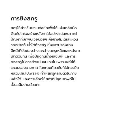
การยิงสกรู 
สกรูใช้สำหรับยิงเมทัลชีทเพื่อให้แผ่นเหล็กยึด
ติดกับโครงสร้างหลังคาได้อย่างแน่นหนา แต่
ปัญหาที่มักพบเจอบ่อยๆ คือช่างไม่ได้ใส่แหวน
รองยางกันน้ำใต้หัวสกรู ซึ่งแหวนรองยาง
มีหน้าที่ปิดช่องว่างระหว่างสกรูเหล็กและหลังคา
เข้าด้วยกัน เพื่อป้องกันน้ำไหลซึมค่ะ และการ
ยิงสกรูไม่ควรยึดแน่นจนเกินไปเพราะจะทำให้
แหวนรองยางขาด ในขณะเดียวกันก็ไม่ควรยึด
หลวมเกินไปเพราะจะทำให้สกรูคลายตัวในภาย
หลังได้ และควรเลือกใช้สกรูที่มีคุณภาพดีไม่
เป็นสนิมง่ายด้วยค่ะ