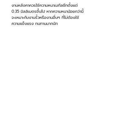
งานหลังคาควรใช้ความหนาเมทัลชีทตั้งแต่ 
0.35 มิลลิเมตรขึ้นไป หากความหนาน้อยกว่านี้
จะเหมาะกับงานรั้วหรืองานอื่นๆ ที่ไม่ต้องใช้
ความแข็งแรง ทนทานมากนัก
การติดตั้งเมทัลชีทไม่ได้ยากอย่างที่คิดเลยใช่
ไหมคะ หากเราวางแผนโครงสร้าง เลือกสเปค
วัสดุให้ถูกกับการใช้งาน และดูแลรักษาหลังคา
เมทัลชีทให้ห่างไกลจากการเกิดสนิม แค่นี้เมทัล
ชีทก็จะมีอายุการใช้งานยาวนานมากกว่า 10 ปี
เลยค่ะ
สาระน่ารู้เรื่องบ้าน