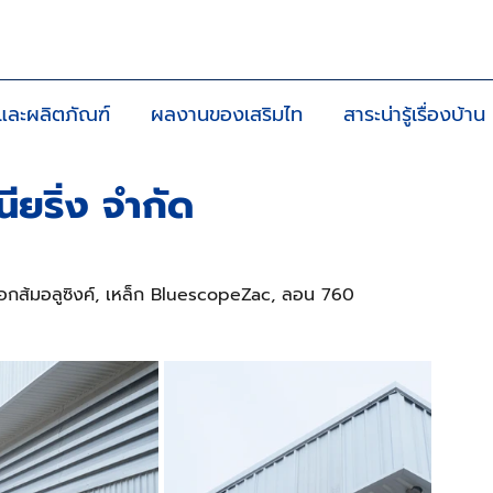
าและผลิตภัณฑ์
ผลงานของเสริมไท
สาระน่ารู้เรื่องบ้าน
นียริ่ง จำกัด
ือกส้มอลูซิงค์, เหล็ก BluescopeZac, ลอน 760