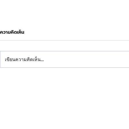
ความคิดเห็น
เขียนความคิดเห็น…
📌รีวิวหลังคาศาลาวัดอ่าวช้างไล่
ไอเดีย...โร
จ.ฉะเชิงเทรา
คันโปรด ต้อ
" ให้หลังคาเรา ปกป้องบ้านคุ
บริษัท เสริมไท สตีลเวิคส์ จำกัด (สำนักงานใหญ่)
เสริมไท สตีลเวิคส์ สาขาฉะเชิงเทรา ผลิตและจำหน